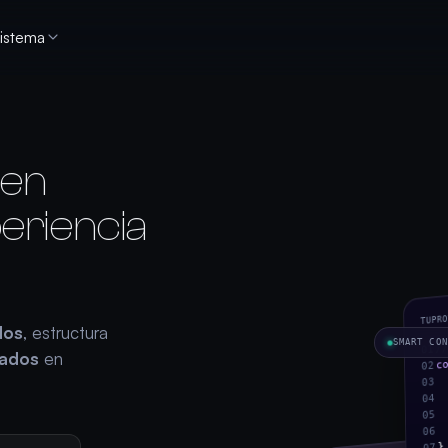
istema
en
eriencia
TUPR
dos
, estructura
/
SMART CON
01
mados
en
c
02
03
04
05
06
}
07