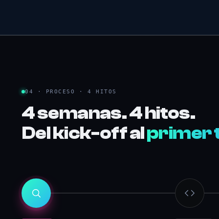
04 · PROCESO · 4 HITOS
4 semanas. 4 hitos.
Del kick-off al
primer 