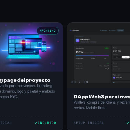
FRONTEND
g page del proyecto
03 / 08
zada para conversión, branding
u dominio, logo y paleta) y embudo
DApp Web3 para inve
ón con KYC.
Wallets, compra de tokens y recla
rentas. Mobile-first.
NICIAL
INCLUIDO
SETUP INICIAL