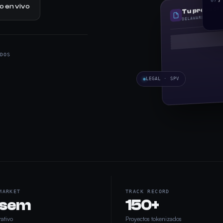
Tu proyecto
 en vivo
DELAWARE · OPE
DOS
LEGAL · SPV
MARKET
TRACK RECORD
 sem
150+
rativo
Proyectos tokenizados