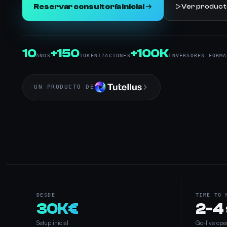
Reservar consultoría inicial
Ver producto
10
+150
+100K
AÑOS
TOKENIZACIONES
INVERSORES FORMA
UN PRODUCTO DE
DESDE
TIME TO 
30K€
2-4
Setup inicial
Go-live ope