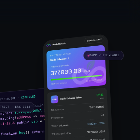
DAPP WHITE-LABEL
✓ 0 CRÍTICOS
COMPILED
OYECTO.SOL ·
/ ERC-3643 · permissioned RWA
TRACT · ERC-3643
{
ERC3643
is
TuProyectoRWA
ontract
;
kyc
)
bool
=>
address
(
mapping
;
YOUR_CAP
=
cap
public
uint256
{ ... }
external
()
buy
function