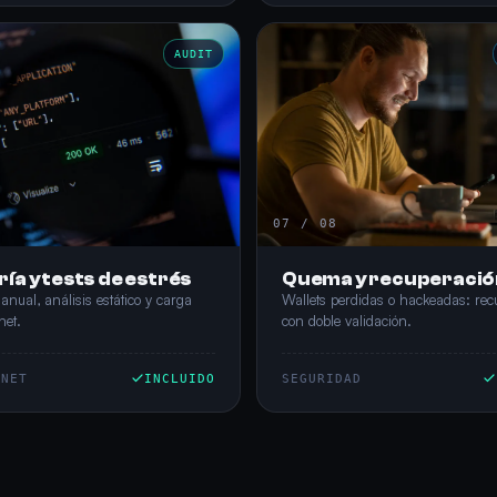
AUDIT
07 / 08
ía y tests de estrés
Quema y recuperació
anual, análisis estático y carga
Wallets perdidas o hackeadas: rec
net.
con doble validación.
NNET
INCLUIDO
SEGURIDAD