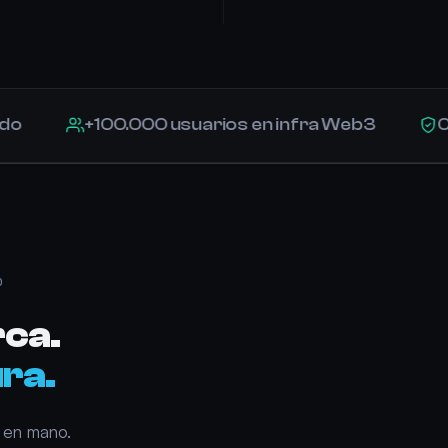
+100.000 usuarios en infra Web3
0 cont
O
rca.
ra.
e en mano.