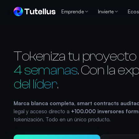
Emprende
Invierte
Ecos
Tokeniza
tu
proyecto
4 semanas
.
Con
la
exp
del líder
.
Marca blanca completa
,
smart contracts audita
legal y acceso directo a
+100.000 inversores for
tokenización. Todo en un único producto.