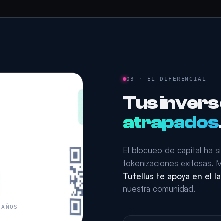
03 · EL DIFERENCIAL
Tus invers
atrapados
El bloqueo de capital ha s
tokenizaciones exitosas. M
Tutellus te apoya en el 
nuestra comunidad.
 AÑOS