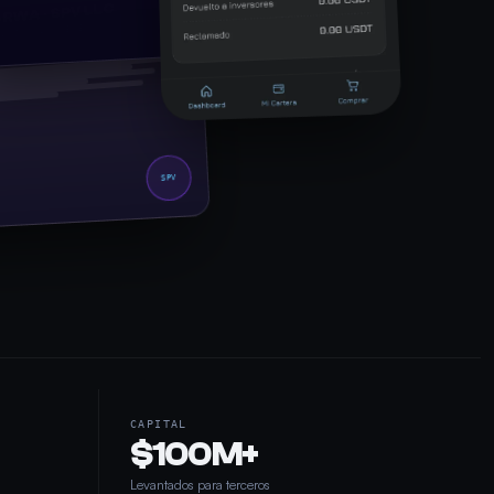
 RWA · SPV LLC
RATING AGREEMENT
SPV
CAPITAL
$100M+
Levantados para terceros