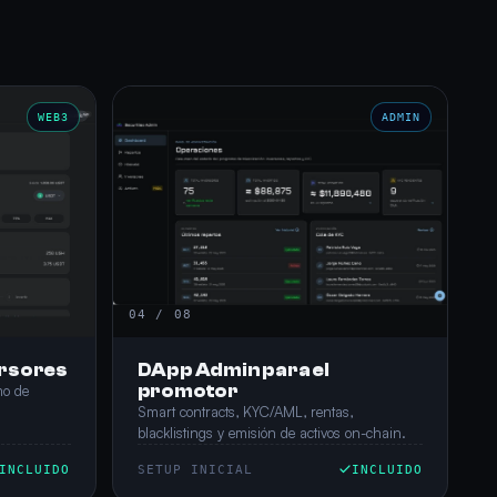
WEB3
ADMIN
04 / 08
rsores
DApp Admin para el
promotor
mo de
Smart contracts, KYC/AML, rentas,
blacklistings y emisión de activos on-chain.
INCLUIDO
SETUP INICIAL
INCLUIDO