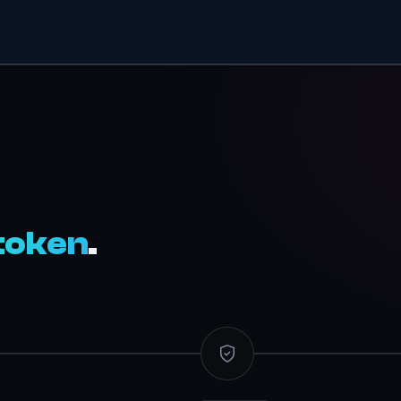
token
.