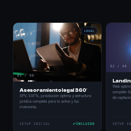
LEGAL
02 / 08
01 / 08
Landin
Web optimi
Asesoramiento legal 360º
completo (t
SPV, SAFTs, jurisdicción óptima y estructura
de captaci
jurídica completa para tu activo y tus
inversores.
SETUP INICIAL
INCLUIDO
SETUP I