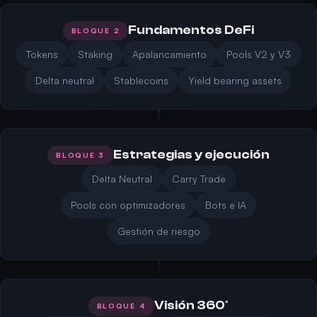
Fundamentos DeFi
BLOQUE 2
Tokens
Staking
Apalancamiento
Pools V2 y V3
Delta neutral
Stablecoins
Yield bearing assets
Estrategias y ejecución
BLOQUE 3
Delta Neutral
Carry Trade
Pools con optimizadores
Bots e IA
Gestión de riesgo
Visión 360°
BLOQUE 4