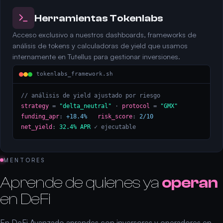
Herramientas Tokenlabs
Acceso exclusivo a nuestros dashboards, frameworks de
análisis de tokens y calculadoras de yield que usamos
internamente en Tutellus para gestionar inversiones.
tokenlabs_framework.sh
// análisis de yield ajustado por riesgo
strategy
=
"delta_neutral"
·
protocol
=
"GMX"
funding_apr
:
+18.4%
risk_score
:
2/10
net_yield
:
32.4% APR
✓ ejecutable
MENTORES
Aprende de quienes ya
operan
en DeFi
En DeFi Avanzado aprendes con inversores y operadores en